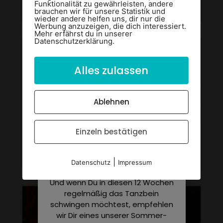
Funktionalität zu gewährleisten, andere
Weiterlesen »
brauchen wir für unsere Statistik und
Sei bereit für die
wieder andere helfen uns, dir nur die
Werbung anzuzeigen, die dich interessiert.
Sommer-Tanzwochen
Mehr erfährst du in unserer
2026!
Datenschutzerklärung.
Bis zu 12 Wochen voller
Alles zulassen
Leidenschaft, Bewegung und
Spaß – lass Dir unsere Sommer-
Tanzwochen auf keinen Fall
Ablehnen
entgehen!
Vom
29.06. bis inklusive
Einzeln bestätigen
20.09.2026
bieten wir Dir ein
Level 2 | Bronze
breitgefächertes Kursprogramm,
Weiterlesen »
das keine Wünsche offen lässt.
|
Datenschutz
Impressum
Und wenn Du in diesen 12 Wochen
regelmäßig das Tanzbein
schwingen möchtest, empfehlen
wir Dir eines unserer Sommer-